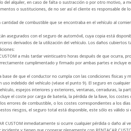
odo del alquiler, en caso de falta o sustracción o por otro motivo, a
ementos o sustituciones, de no ser así el cliente es responsable de 
a cantidad de combustible que se encontraba en el vehículo al comien
stán asegurados con el seguro de automóvil, cuya copia está dispo
erceros derivados de la utilización del vehículo. Los daños cubiertos t
iciones:
R CUSTOM a más tardar veinticuatro horas después de que ocurra, pr
orrectamente cumplimentado y firmado por ambas partes e incluye en 
 base de que el conductor no cumpla con las condiciones físicas y me
un uso indebido del vehículo (véase el punto 9). El seguro en cualquie
hículo, espejos interiores y exteriores, ventanas, cerraduras, la parte
luye el coste por carga de batería, la pérdida de la llave, los costes 
los errores de combustible, o los costes correspondientes a los días 
e estos riesgos, el seguro total está disponible, este sólo es válido s
R CUSTOM inmediatamente si ocurre cualquier pérdida o daño al ve
uier incidente y tienen que cooperar plenamente con RENTACAR CUSTO