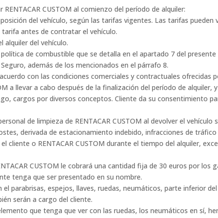
r RENTACAR CUSTOM al comienzo del período de alquiler:
isposición del vehículo, según las tarifas vigentes. Las tarifas puede
tarifa antes de contratar el vehículo.
 alquiler del vehículo.
política de combustible que se detalla en el apartado 7 del presente
l Seguro, además de los mencionados en el párrafo 8.
, de acuerdo con las condiciones comerciales y contractuales ofreci
a llevar a cabo después de la finalización del período de alquiler, 
go, cargos por diversos conceptos. Cliente da su consentimiento par
 personal de limpieza de RENTACAR CUSTOM al devolver el vehículo si
 costes, derivada de estacionamiento indebido, infracciones de tráfic
lo, el cliente o RENTACAR CUSTOM durante el tiempo del alquiler, e
ENTACAR CUSTOM le cobrará una cantidad fija de 30 euros por los gas
ente tenga que ser presentado en su nombre.
 el parabrisas, espejos, llaves, ruedas, neumáticos, parte inferior d
ién serán a cargo del cliente.
r elemento que tenga que ver con las ruedas, los neumáticos en sí, h