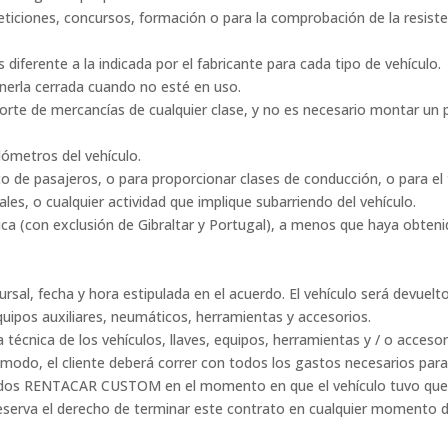
mpeticiones, concursos, formación o para la comprobación de la resist
s diferente a la indicada por el fabricante para cada tipo de vehículo.
nerla cerrada cuando no esté en uso.
nsporte de mercancías de cualquier clase, y no es necesario montar u
lómetros del vehículo.
lico de pasajeros, o para proporcionar clases de conducción, o para el
iales, o cualquier actividad que implique subarriendo del vehículo.
rica (con exclusión de Gibraltar y Portugal), a menos que haya obte
ursal, fecha y hora estipulada en el acuerdo. El vehículo será devuelt
ipos auxiliares, neumáticos, herramientas y accesorios.
ca técnica de los vehículos, llaves, equipos, herramientas y / o acces
e modo, el cliente deberá correr con todos los gastos necesarios para 
rivados RENTACAR CUSTOM en el momento en que el vehículo tuvo que s
 el derecho de terminar este contrato en cualquier momento du