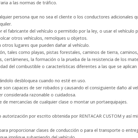
aria a las normas de tráfico.
alquier persona que no sea el cliente o los conductores adicionales q
quiler.
el fabricante del vehículo o permitido por la ley, o usar el vehículo 
olcar otros vehículos, remolques u objetos.
 otros lugares que pueden dañar al vehículo.
n, tales como playas, pistas forestales, caminos de tierra, caminos, 
os, certámenes, la formación o la prueba de la resistencia de los mat
idad del combustible o características diferentes a las que se aplican
ejándolo desbloquea cuando no esté en uso.
que son capaces de ser robados y causando el consiguiente daño al ve
er considerada razonable o cuidadosa.
rte de mercancías de cualquier clase o montar un portaequipajes.
salvo autorización por escrito obtenida por RENTACAR CUSTOM y así mi
, para proporcionar clases de conducción o para el transporte o entre
 que implique subarriendo del vehículo.