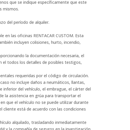
 menos que se indique específicamente que este
los mismos.
zo del período de alquiler.
nible en las oficinas RENTACAR CUSTOM. Esta
ambién incluyen colisiones, hurto, incendio,
oporcionando la documentación necesaria, el
el todos los detalles de posibles testigos,
ntales requeridas por el código de circulación.
r caso no incluye daños a neumáticos, llantas,
 inferior del vehículo, el embrague, el cárter del
de la asistencia en grúa para transportar el
en que el vehículo no se puede utilizar durante
i el cliente está de acuerdo con las condiciones
hículo alquilado, trasladando inmediatamente
M y la compañía de seguros en la investigación