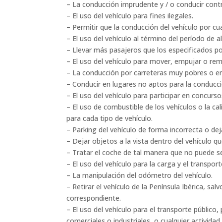
– La conducción imprudente y / o conducir contr
– El uso del vehículo para fines ilegales.
– Permitir que la conducción del vehículo por cu
– El uso del vehículo al término del período de al
– Llevar más pasajeros que los especificados por 
– El uso del vehículo para mover, empujar o rem
– La conducción por carreteras muy pobres o en
– Conducir en lugares no aptos para la conducció
– El uso del vehículo para participar en concurs
– El uso de combustible de los vehículos o la cal
para cada tipo de vehículo.
– Parking del vehículo de forma incorrecta o d
– Dejar objetos a la vista dentro del vehículo 
– Tratar el coche de tal manera que no puede s
– El uso del vehículo para la carga y el transpo
– La manipulación del odómetro del vehículo.
– Retirar el vehículo de la Península Ibérica, 
correspondiente.
– El uso del vehículo para el transporte público
comerciales o industriales, o cualquier actividad