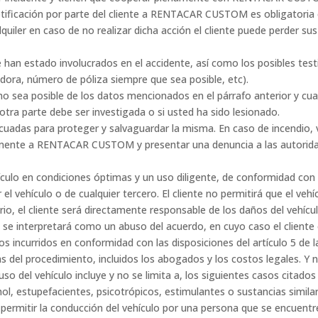
otificación por parte del cliente a RENTACAR CUSTOM es obligatori
quiler en caso de no realizar dicha acción el cliente puede perder sus
han estado involucrados en el accidente, así como los posibles test
dora, número de póliza siempre que sea posible, etc).
a posible de los datos mencionados en el párrafo anterior y cuales
 otra parte debe ser investigada o si usted ha sido lesionado.
cuadas para proteger y salvaguardar la misma. En caso de incendio, v
amente a RENTACAR CUSTOM y presentar una denuncia a las autorida
ehículo en condiciones óptimas y un uso diligente, de conformidad c
r el vehículo o de cualquier tercero. El cliente no permitirá que el v
rario, el cliente será directamente responsable de los daños del vehíc
 se interpretará como un abuso del acuerdo, en cuyo caso el cliente 
os incurridos en conformidad con las disposiciones del artículo 5 de 
ostas del procedimiento, incluidos los abogados y los costos legales. 
l uso del vehículo incluye y no se limita a, los siguientes casos citad
cohol, estupefacientes, psicotrópicos, estimulantes o sustancias simi
ermitir la conducción del vehículo por una persona que se encuentre