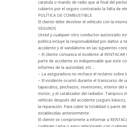
caratula o mando de radio que al final del perí
cubierto por el seguro contratado la falta de el
POLÍTICA DE COMBUSTIBLE
El cliente debe devolver el vehículo con la mism
SEGUROS
Usted y cualquier otro conductor autorizado e
política incluye la responsabilidad por daños a t
accidente y el vandalismo en las siguientes cond
– El cliente comunica el incidente al RENTACA
parte de accidente es indispensable que este c
informes de la autoridad, etc ..
– La aseguradora no rechace el reclamo sobre la
– El incidente ocurrió durante el transcurso de 
tapacubos, pinchazos, reventones, interior del ve
motor, y el catalizador del radiador. Tampoco inc
vehículo después del accidente (seguro básico), 
la reparación. Para cubrir la totalidad o parte d
establecidas anteriormente.
El cliente se compromete a informar a RENTACA
cualquier carta o aviso relacionado con cualq