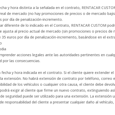
echa y hora distinta a la señalada en el contrato, RENTACAR CUSTOM 
real de mercado (no hay promociones de precios o de mercado bajist
s por día de penalización-incremento.
 lugar diferente de lo indicado en el Contrato, RENTACAR CUSTOM podr
 ajusta al precio actual de mercado (sin promociones o precios de me
 35 euros por día de penalización-incremento, basándose en el extra
vo
odia
ender acciones legales ante las autoridades pertinentes en cualqu
ad por las consecuencias.
a fecha y hora indicada en el contrato. Si el cliente quiere extender e
 extensión. No habrá extensión de contrato por teléfono, correo el
ilidad de los vehículos o cualquier otra causa, el cliente debe devolv
drá exigir al cliente que firme un nuevo contrato, extinguiendo así 
de seguridad puede ser utilizado para una extensión. La extensión un
e responsabilidad del cliente a presentar cualquier daño al vehículo