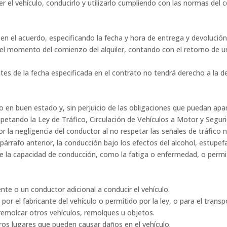
el vehículo, conducirlo y utilizarlo cumpliendo con las normas del c
 en el acuerdo, especificando la fecha y hora de entrega y devolución 
 el momento del comienzo del alquiler, contando con el retorno de u
ntes de la fecha especificada en el contrato no tendrá derecho a la de
 en buen estado y, sin perjuicio de las obligaciones que puedan apa
respetando la Ley de Tráfico, Circulación de Vehículos a Motor y Segu
por la negligencia del conductor al no respetar las señales de tráfico 
l párrafo anterior, la conducción bajo los efectos del alcohol, estupe
e la capacidad de conducción, como la fatiga o enfermedad, o permit
ente o un conductor adicional a conducir el vehículo.
por el fabricante del vehículo o permitido por la ley, o para el trans
 remolcar otros vehículos, remolques u objetos.
ros lugares que pueden causar daños en el vehículo.